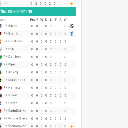
Rad
0
2
0
0
2
0
4
-4
ŽNA LIGA BOR 2018/19
eam
Pts
P
W
D
L
F
A
+/-
FK Blizna
0
0
0
0
0
0
0
0
FK Branik
0
0
0
0
0
0
0
0
FK Brestovac
0
0
0
0
0
0
0
0
FK BSK
0
0
0
0
0
0
0
0
FK Deli Jovan
0
0
0
0
0
0
0
0
FK Ključ
0
0
0
0
0
0
0
0
FK Krivelj
0
0
0
0
0
0
0
0
FK Majdanpek
0
0
0
0
0
0
0
0
FK Nemetali
0
0
0
0
0
0
0
0
FK Polom
0
0
0
0
0
0
0
0
FK Poreč
0
0
0
0
0
0
0
0
FK Radnički (K)
0
0
0
0
0
0
0
0
FK Rudna Glava
0
0
0
0
0
0
0
0
FK Šarbanovac
0
0
0
0
0
0
0
0