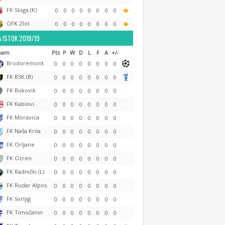
FK Sloga (K)
0
0
0
0
0
0
0
0
OFK Zlot
0
0
0
0
0
0
0
0
 ISTOK 2018/19
eam
Pts
P
W
D
L
F
A
+/-
Brodoremont
0
0
0
0
0
0
0
0
FK BSK (B)
0
0
0
0
0
0
0
0
FK Bukovik
0
0
0
0
0
0
0
0
FK Kablovi
0
0
0
0
0
0
0
0
FK Moravica
0
0
0
0
0
0
0
0
FK Naša Krila
0
0
0
0
0
0
0
0
FK Orljane
0
0
0
0
0
0
0
0
FK Ozren
0
0
0
0
0
0
0
0
FK Radnički (L)
0
0
0
0
0
0
0
0
FK Rudar Alpos
0
0
0
0
0
0
0
0
FK Svrljig
0
0
0
0
0
0
0
0
FK Timočanin
0
0
0
0
0
0
0
0