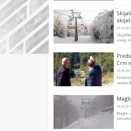
Skija
skija
01.12.20
Skijali
sneg i s
Preds
Crni 
12.09.20
Predsed
centar B
Maglo
19.02.20
Magla n
zimseke 