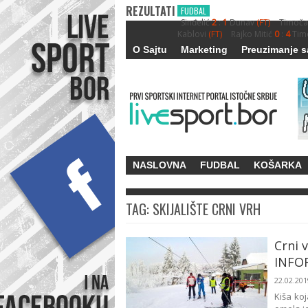
REZULTATI
FUDBAL
Sinđelić
2
:
1
Dunav
(FT)
Timoča
Kablovi
(FT)
Rajko Mitić
0
:
4
Tim
O Sajtu
Marketing
Preuzimanje s
NASLOVNA
FUDBAL
KOŠARKA
TAG: SKIJALIŠTE CRNI VRH
Crni 
INFOR
22.02.20
Kiša koj