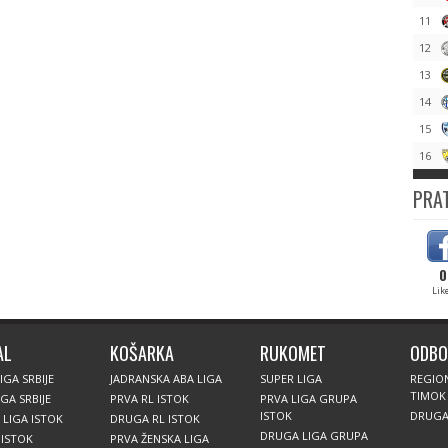
11
12
13
14
15
16
PRAT
0
Lik
AL
KOŠARKA
RUKOMET
ODBO
IGA SRBIJE
JADRANSKA ABA LIGA
SUPER LIGA
REGIO
TIMOK 
GA SRBIJE
PRVA RL ISTOK
PRVA LIGA GRUPA
ISTOK
DRUGA 
 LIGA ISTOK
DRUGA RL ISTOK
DRUGA LIGA GRUPA
 ISTOK
PRVA ŽENSKA LIGA