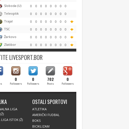
Sloboda (U)
0
0
0
0
0
0
0
0
Teleoptik
0
0
0
0
0
0
0
0
Trajal
0
0
0
0
0
0
0
0
TSC
0
0
0
0
0
0
0
0
Žarkovo
0
0
0
0
0
0
0
0
Zlatibor
0
0
0
0
0
0
0
0
ITE LIVESPORT.BOR
0
0
702
0
es
Followers
Followers
Posts
Followers
JKA
OSTALI SPORTOVI
NALNA LIGA
ATLETIKA
(Ž)
AMERIČKI FUDBAL
LIGA ISTOK (Ž)
BOKS
BICIKLIZAM