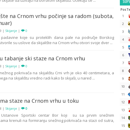
 skijaše da uživaju na borskom skijalištu. Očekuju se ...
SUPE
Pos
T
lište na Crnom vrhu počinje sa radom (subota,
1
nuar)
2
19
|
Skijanje
|
0
3
 padavine koje su proteklih dana pale na područje Borskog
4
tvorile su uslove da skijalište na Crnom vrhu otvori svoje dver ...
5
6
u tabanje ski staze na Crnom vrhu
7
18
|
Skijanje
|
0
8
snežnog pokrivača na skijalištu Crni vrh je oko 40 centimetara, a
ega na skijalištu vredno radi kako bi skijaši, u nared ...
9
10
11
ima staze na Crnom vrhu u toku
12
18
|
Skijanje
|
0
13
i Ustanove Sportski centar Bor koji su sa prvim snežnim
14
ama krenuli na formiranju snežnog pokrivača na stazi od sutra,
15