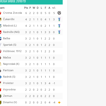
RLIGA SRBIJE 2018/19
eam
Pts
P
W
D
L
F
A
+/-
Crvena Zvezda
6
2
2
0
0
5
0
5
Čukarički
4
2
1
1
0
4
1
3
Mladost (L)
4
2
1
1
0
2
1
1
Radnički (Niš)
3
2
1
0
1
3
3
0
Bačka
3
2
1
0
1
2
2
0
Spartak (S)
3
2
1
0
1
2
2
0
Voždovac 1912
3
2
1
0
1
2
2
0
Mačva
3
2
1
0
1
1
1
0
Napredak (K)
3
2
1
0
1
1
1
0
Partizan
3
2
1
0
1
1
1
0
Radnik (S)
3
2
1
0
1
1
1
0
Proleter
3
2
1
0
1
3
4
-1
Vojvodina
2
2
0
2
0
2
2
0
Zemun
2
2
0
2
0
2
2
0
Dinamo (V)
0
2
0
0
2
0
4
-4