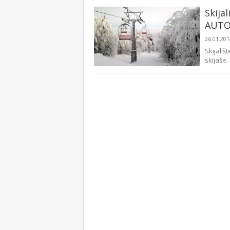
Skija
AUTO
26.01.20
Skijali
skijaše.