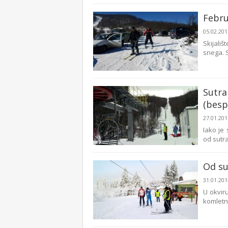
Febru
05.02.20
Skijali
snega. S
Sutra
(besp
27.01.20
Iako je
od sutra,
Od su
31.01.20
U okviru
komletne