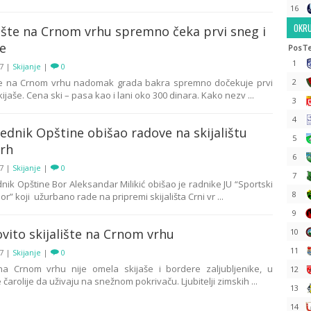
16
OKRU
lište na Crnom vrhu spremno čeka prvi sneg i
še
Pos
T
1
17
|
Skijanje
|
0
šte na Crnom vrhu nadomak grada bakra spremno dočekuje prvi
2
kijaše. Cena ski – pasa kao i lani oko 300 dinara. Kako nezv ...
3
4
ednik Opštine obišao radove na skijalištu
5
vrh
6
17
|
Skijanje
|
0
7
nik Opštine Bor Aleksandar Milikić obišao je radnike JU “Sportski
8
or” koji užurbano rade na pripremi skijališta Crni vr ...
9
vito skijalište na Crnom vrhu
10
11
17
|
Skijanje
|
0
a Crnom vrhu nije omela skijaše i bordere zaljubljenike, u
12
čarolije da uživaju na snežnom pokrivaču. Ljubitelji zimskih ...
13
14