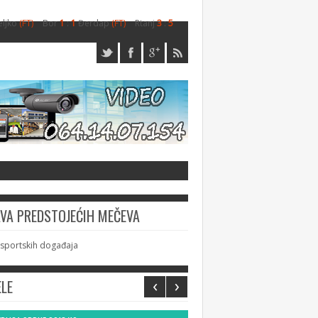
eljko
(FT)
Bor
1
:
1
Đerdap
(FT)
Rtanj
3
:
5
AVA PREDSTOJEĆIH MEČEVA
sportskih događaja
‹
›
ELE