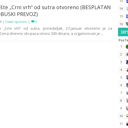
13
lište „Crni vrh“ od sutra otvoreno (BESPLATAN
14
BUSKI PREVOZ)
15
14
|
Ostali sportovi
|
0
16
šte „Crni vrh“ od sutra, ponedeljak, 27.januar otvoreno je za
SRPS
 Cena dnevno ski-pasa iznosi 300 dinara, a organizovan je ...
Pos
T
1
2
3
4
5
6
7
8
9
10
11