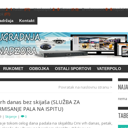
nin
2
:
1
Radan
(FT)
Majdanpek
2
:
0
Slatina
(1:0)
Brodoremont
0
:
0
Hajduk V
ok
(FT)
adržaja
Kontakt
RUKOMET
ODBOJKA
OSTALI SPORTOVI
VATERPOLO
NAJ
Povratak na naslovnu stranu >
nema 
vrh danas bez skijaša (SLUŽBA ZA
MISANJE PALA NA ISPITU)
TAB
19
|
Skijanje
|
0
a je tokom celog dana padala na skijalištu Crni vrh danas, petak,