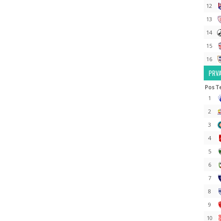
12
13
14
15
16
PRVA
Pos
T
1
2
3
4
5
6
7
8
9
10