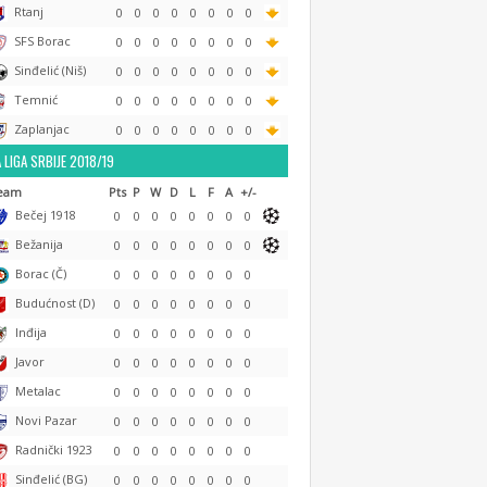
Rtanj
0
0
0
0
0
0
0
0
SFS Borac
0
0
0
0
0
0
0
0
Sinđelić (Niš)
0
0
0
0
0
0
0
0
Temnić
0
0
0
0
0
0
0
0
Zaplanjac
0
0
0
0
0
0
0
0
 LIGA SRBIJE 2018/19
eam
Pts
P
W
D
L
F
A
+/-
Bečej 1918
0
0
0
0
0
0
0
0
Bežanija
0
0
0
0
0
0
0
0
Borac (Č)
0
0
0
0
0
0
0
0
Budućnost (D)
0
0
0
0
0
0
0
0
Inđija
0
0
0
0
0
0
0
0
Javor
0
0
0
0
0
0
0
0
Metalac
0
0
0
0
0
0
0
0
Novi Pazar
0
0
0
0
0
0
0
0
Radnički 1923
0
0
0
0
0
0
0
0
Sinđelić (BG)
0
0
0
0
0
0
0
0