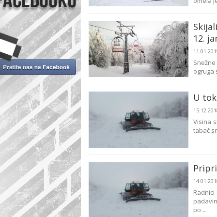
omela je
Skija
12. ja
11.01.20
Snežne
ogruga s
U tok
15.12.20
Visina 
tabač sn
Pripr
14.01.20
Radnic
padavin
po ...