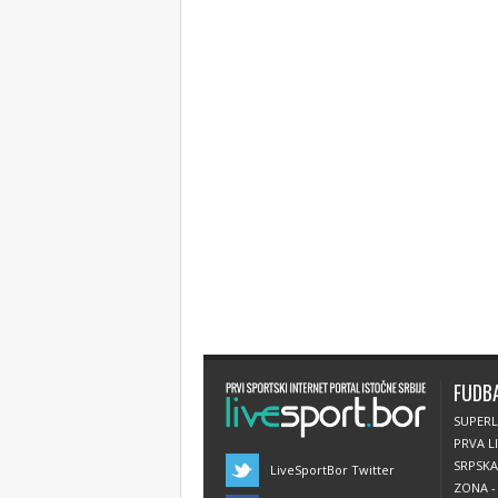
FUDB
SUPERL
PRVA LI
SRPSKA
LiveSportBor Twitter
ZONA -