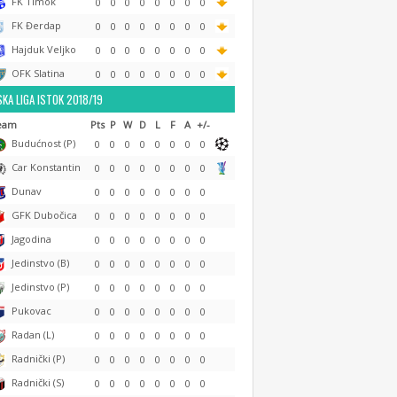
FK Timok
0
0
0
0
0
0
0
0
FK Đerdap
0
0
0
0
0
0
0
0
Hajduk Veljko
0
0
0
0
0
0
0
0
OFK Slatina
0
0
0
0
0
0
0
0
KA LIGA ISTOK 2018/19
eam
Pts
P
W
D
L
F
A
+/-
Budućnost (P)
0
0
0
0
0
0
0
0
Car Konstantin
0
0
0
0
0
0
0
0
Dunav
0
0
0
0
0
0
0
0
GFK Dubočica
0
0
0
0
0
0
0
0
Jagodina
0
0
0
0
0
0
0
0
Jedinstvo (B)
0
0
0
0
0
0
0
0
Jedinstvo (P)
0
0
0
0
0
0
0
0
Pukovac
0
0
0
0
0
0
0
0
Radan (L)
0
0
0
0
0
0
0
0
Radnički (P)
0
0
0
0
0
0
0
0
Radnički (S)
0
0
0
0
0
0
0
0