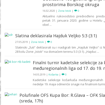
prostorima Borskog okruga
16.02.2020
|
Zona Istok
|
0
Aktuelno rukovodstvo predvođeno pred
petak 31. januara 2020. godine u Hotelu 
obel ...
Slatina deklasirala Hajduk Veljko 5:3 (3:1)
27.05.2019
|
Zona Istok
|
0
Slatinski „žuti“ deklasirali su i nadigrali tim „Hajduk Veljko“ iz
28 kolu Zone „Istok“ na domaćem terenu 5:3 (3:1). „Hajduc ...
Finalni turnir kadetske selekcije za
međuregionalnih liga od 17. do 19.
14.05.2019
|
Košarka
|
0
Kadetske selekcije košarkaša međuregionalnih 
nedelje 19. maja odmeriće snage na finalnom turniru 
Polufinale OFS Kupa Bor: R.Glava – OFK Sla
(sreda, 17h)