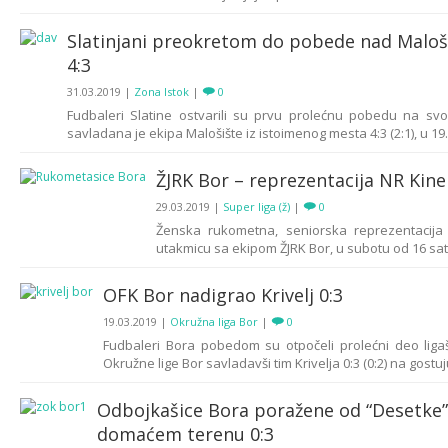
Slatinjani preokretom do pobede nad Malo
4:3
31.03.2019
|
Zona Istok
|
0
Fudbaleri Slatine ostvarili su prvu prolećnu pobedu na sv
savladana je ekipa Malošište iz istoimenog mesta 4:3 (2:1), u 19. l
ŽJRK Bor – reprezentacija NR Kine
29.03.2019
|
Super liga (ž)
|
0
Ženska rukometna, seniorska reprezentacija 
utakmicu sa ekipom ŽJRK Bor, u subotu od 16 sati
OFK Bor nadigrao Krivelj 0:3
19.03.2019
|
Okružna liga Bor
|
0
Fudbaleri Bora pobedom su otpočeli prolećni deo liga
Okružne lige Bor savladavši tim Krivelja 0:3 (0:2) na gostuj
Odbojkašice Bora poražene od “Desetke”
domaćem terenu 0:3