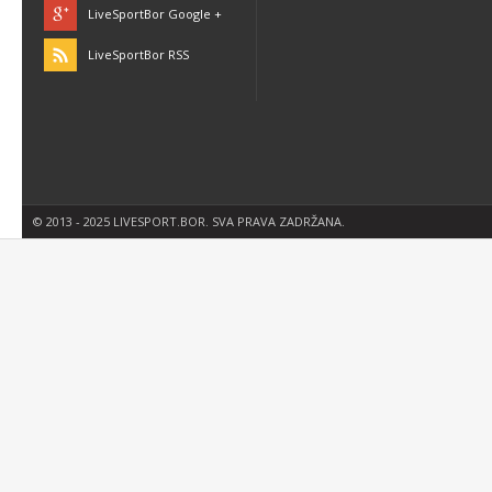
LiveSportBor Google +
LiveSportBor RSS
© 2013 - 2025 LIVESPORT.BOR. SVA PRAVA ZADRŽANA.