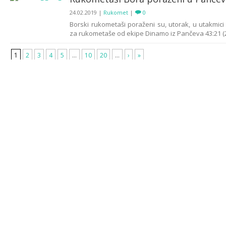
24.02.2019
|
Rukomet
|
0
Borski rukometaši poraženi su, utorak, u utakmici
za rukometaše od ekipe Dinamo iz Pančeva 43:21 (20:
1
2
3
4
5
...
10
20
...
›
»