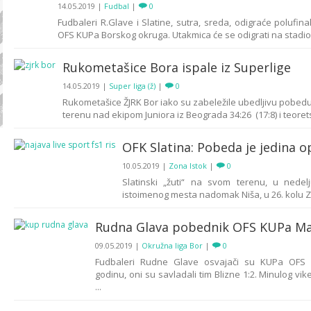
14.05.2019
|
Fudbal
|
0
Fudbaleri R.Glave i Slatine, sutra, sreda, odigraće polufin
OFS KUPa Borskog okruga. Utakmica će se odigrati na stadion
Rukometašice Bora ispale iz Superlige
14.05.2019
|
Super liga (ž)
|
0
Rukometašice ŽJRK Bor iako su zabeležile ubedljivu pobe
terenu nad ekipom Juniora iz Beograda 34:26 (17:8) i teoretsk
OFK Slatina: Pobeda je jedina o
10.05.2019
|
Zona Istok
|
0
Slatinski „žuti“ na svom terenu, u nedel
istoimenog mesta nadomak Niša, u 26. kolu Zon
Rudna Glava pobednik OFS KUPa M
09.05.2019
|
Okružna liga Bor
|
0
Fudbaleri Rudne Glave osvajači su KUPa OFS
godinu, oni su savladali tim Blizne 1:2. Minulog vi
...