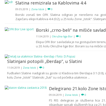
Slatina remizirala sa Kablovima 4:4
09.05.2019
|
Zona Istok
|
0
Borski zonaš tim OFK Slatina odigrao je nerešeno na gos
Zaječaru ekipi Kablova 4:4 (0:2), u 25 kolu Zone „Istok“. Slatinjani 
Borski „crno-beli“ na mišiće savlad
11.04.2019
|
Okružna liga Bor
|
0
Ekipa OFK Bor savladala je na gostujućem terenu 
u 20. kolu Okružne lige Bor. Borani su na mišiće izv
Slatinjani potopili „Đerdap“, u Slatini
11.04.2019
|
Zona Istok
|
0
Fudbaleri Slatine nadigrali su goste iz Kladova tim Đerdapa 3:1 (3:0), 
kolu Zone „Istok“ Slatinski „žuti“ su od početka utakmice ...
Delegirano 21.kolo Zone Ist
09.04.2019
|
Zona Istok
|
0
FS RIS delegirao je službena lica 21
objavljuje spisak službenih lica za 21. kol