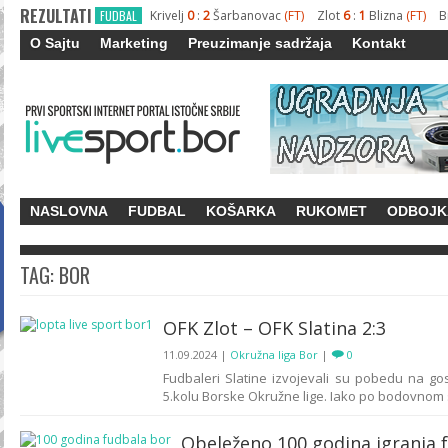
REZULTATI
FUDBAL
Krivelj
0
:
2
Šarbanovac
(FT)
Zlot
6
:
1
Blizna
(FT)
B
O Sajtu
Marketing
Preuzimanje sadržaja
Kontakt
NASLOVNA
FUDBAL
KOŠARKA
RUKOMET
ODBOJK
TAG: BOR
OFK Zlot – OFK Slatina 2:3
11.09.2024
|
Okružna liga Bor
|
0
Fudbaleri Slatine izvojevali su pobedu na gos
5.kolu Borske Okružne lige. Iako po bodovnom sa
Obeleženo 100 godina igranja 