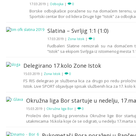
17.03.2019
|
Odbojka
|
0
Borske odbojkašice poražene su na domaćem terenu, u
Sportski centar Bor od lidera Druge lige “Istok” za odbojkaši
Slatina – Svrljig 1:1 (1:0)
17.03.2019
|
Zona Istok
|
0
Fudbaleri Slatine remizirali su na domaćem 
“Istok” sa ekipom Svrljiga iz istoimenog mesta 1:1 (1
Delegirano 17.kolo Zone Istok
15.03.2019
|
Zona Istok
|
0
FS RIS delegirao je službena lica za drugo po redu proloć
Istok. Live SPORT objavljuje spisak službenih lica za 17. kolo ko
Okružna liga Bor startuje u nedelju, 17.m
15.03.2019
|
Okružna liga Bor
|
0
Prolećni deo ligaškog prvenstva Okružne lige Bor startu
utakmicama 16.kola koje će se odigrati, u nedelju 17.marta sa
Rukometaši Bora poraženi u Panče