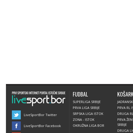
FUDBAL
KOŠAR
SUPERLIGA SRBIJE
JADRANSK
PRVA LIGA SRBIJE
PRVA RL 
SRPSKA LIGA ISTOK
DRUGA RL
LiveSportBor Twitter
ZONA - ISTOK
PRVA ŽEN
SRBIJE
OKRUŽNA LIGA BOR
LiveSportBor Facebook
DRUGA LIG