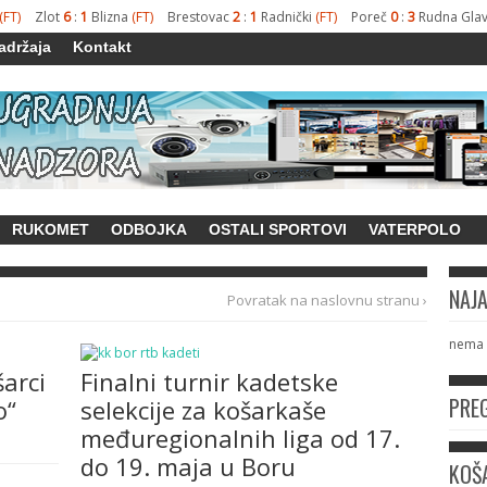
(FT)
Zlot
6
:
1
Blizna
(FT)
Brestovac
2
:
1
Radnički
(FT)
Poreč
0
:
3
Rudna Gla
adržaja
Kontakt
RUKOMET
ODBOJKA
OSTALI SPORTOVI
VATERPOLO
NAJ
Povratak na naslovnu stranu ›
nema 
šarci
Finalni turnir kadetske
PRE
o“
selekcije za košarkaše
međuregionalnih liga od 17.
do 19. maja u Boru
KOŠA