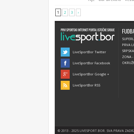
1
2
3
›
FUDB
SUPERL
PRVA LI
SRPSKA
LiveSportBor Twitter
ZONA -
OKRUŽN
LiveSportBor Facebook
LiveSportBor Google +
LiveSportBor RSS
© 2013 - 2025 LIVESPORT.BOR. SVA PRAVA ZADR