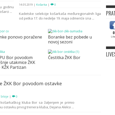
14.05.2019
|
Košarka
|
0
u godinu
arci ...
PRAT
Kadetske selekcije košarkaša međuregionalnih liga
od petka 17. do nedelje 19. maja odmeriće sna ...
0
nke ponovo poražene
Boranke bez pobede u
Lik
novoj sezoni
LIV
 PU Bor povodom
Čestitka ŽKK Bor
ašnje utakmice ŽKK
– KŽK Partizan
ve ŽKK Bor povodom ostavke
 Srbije
|
0
košarkaškog kluba Bor sa žaljenjem je primio
u ostavku prvog trenera kluba, Dejana Aleksi ...