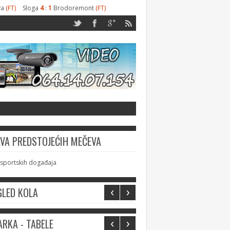
va
(FT)
Sloga
4
:
1
Brodoremont
(FT)
AVA PREDSTOJEĆIH MEČEVA
sportskih događaja
‹
›
GLED KOLA
‹
›
RKA - TABELE