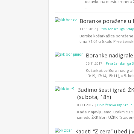
ostavku na mestu trenera 
...
Boranke poražene u K
11.11.2017
|
Prva ženska liga Srbij
Borske košarkašice poražene 
tima 71:61 u 6.kolu Prve ženske 
Boranke nadigrale
05.11.2017
|
Prva ženska liga S
Košarkašice Bora nadigrale
13:19, 17:14, 15:11 ), u 5. ko
Budimo šesti igrač: Ž
(subota, 18h)
03.11.2017
|
Prva ženska liga Srbije
Kada najavljujemo utakmicu 5.
između ŽKK Bor i UŽKK “Student” 
Kadeti “Zicera” ubedlji