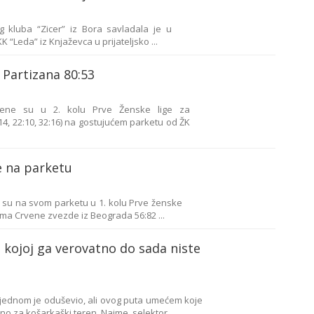
g kluba “Zicer” iz Bora savladala je u
“Leda” iz Knjaževca u prijateljsko ...
Partizana 80:53
žene su u 2. kolu Prve Ženske lige za
:14, 22:10, 32:16) na gostujućem parketu od ŽK
e na parketu
su na svom parketu u 1. kolu Prve ženske
tima Crvene zvezde iz Beograda 56:82 ...
u kojoj ga verovatno do sada niste
 jednom je oduševio, ali ovog puta umećem koje
no za košarkaški teren. Naime, selektor ...