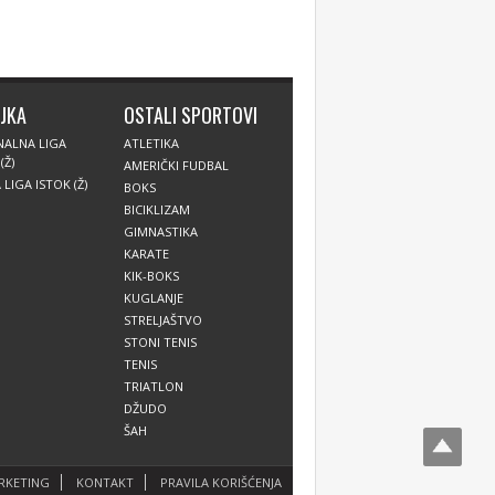
JKA
OSTALI SPORTOVI
NALNA LIGA
ATLETIKA
(Ž)
AMERIČKI FUDBAL
LIGA ISTOK (Ž)
BOKS
BICIKLIZAM
GIMNASTIKA
KARATE
KIK-BOKS
KUGLANJE
STRELJAŠTVO
STONI TENIS
TENIS
TRIATLON
DŽUDO
ŠAH
RKETING
KONTAKT
PRAVILA KORIŠĆENJA