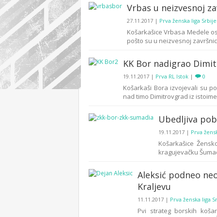
Vrbas u neizvesnoj za
27.11.2017
|
Prva ženska liga Srbije
Košarkašice Vrbasa Medele ost
pošto su u neizvesnoj završnici
KK Bor nadigrao Dimit
19.11.2017
|
Prva RL Istok
|
0
Košarkaši Bora izvojevali su pob
nad timo Dimitrovgrad iz istoimen
Ubedljiva pob
19.11.2017
|
Prva žensk
Košarkašice Žensko
kragujevačku Šumadij
Aleksić podneo ne
Kraljevu
11.11.2017
|
Prva ženska liga S
Pvi strateg borskih koša