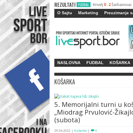
REZULTATI
FUDBAL
Krivelj
0
:
2
Šarbanovac
O Sajtu
Marketing
Preuzimanje s
NASLOVNA
FUDBAL
KOŠARKA
KOŠARKA
5. Memorijalni turni u ko
„Miodrag Prvulović-Žikajl
(subota)
29.04.2022
|
Košarka
|
0