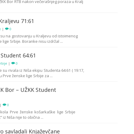
ŽKK Bor RTB nakon večerašnjeg poraza u Kralj
raljevu 71:61
e
|
0
su na gostovanju u Kraljevu od istoimenog
lige Srbije. Boranke nisu izdržal ...
 Student 64:61
rbije
|
0
 su rivala iz Niša ekipu Studenta 64:61 ( 19:17,
lu Prve ženske lige Srbije za ...
KK Bor – UŽKK Student
|
0
kola Prve ženske košarkaške lige Srbije
iz Niša nije to obična ...
vo savladali Knjaževčane