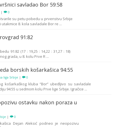
vršnici savladao Bor 59:58
|
0
varile su petu pobedu u prvenstvu Srbije
 utakmice 8. kola savladale Bor re ...
rovgrad 91:82
edu 91:82 (17 : 19,25 : 14,22 : 31,27 : 18)
og grada, u 8. kolu Prve R ...
eda borskih košarkašica 94:55
a liga Srbije
|
0
g košarkaškog kluba “Bor” ubedljivo su savladale
u 94:55 u sedmom kolu Prve lige Srbije. Igračice ...
opozivu ostavku nakon poraza u
rbije
|
0
rkašica Dejan Aleksić podneo je neopozivu