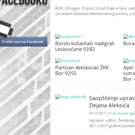
BOR, (Dragan Popaz) Grad bakra biće pet
za redom domaćin Memorialnog turnira, u koš
Borski košarkaši nadigrali
Bora
Leskovčane 93:82
Partizan deklasirao ŽKK
Apel
Bor 92:55
sutr
Bor 
Saopštenje upra
Dejana Aleksića
05.12.2017
|
Prva ženska liga
Upravni odbor Ženskog 
06.11.2017.godine pismen