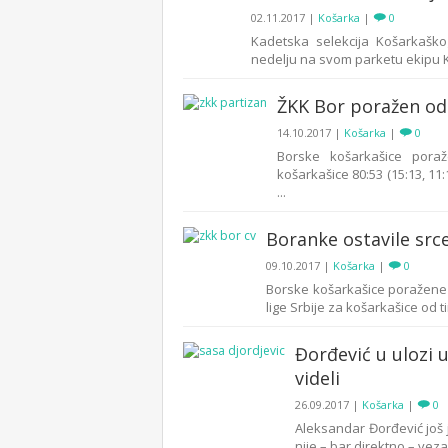
02.11.2017
|
Košarka
|
0
Kadetska selekcija Košarkaško
nedelju na svom parketu ekipu KK 
ŽKK Bor poražen od 
14.10.2017
|
Košarka
|
0
Borske košarkašice pora
košarkašice 80:53 (15:13, 11
...
Boranke ostavile src
09.10.2017
|
Košarka
|
0
Borske košarkašice poražene 
lige Srbije za košarkašice od 
Đorđević u ulozi 
videli
26.09.2017
|
Košarka
|
0
Aleksandar Đorđević još
nije – bar direktno – veza