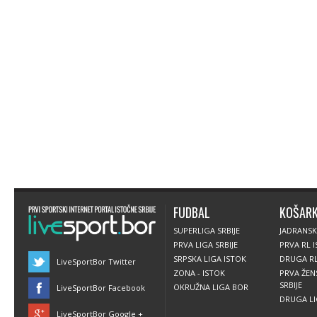
FUDBAL
KOŠAR
SUPERLIGA SRBIJE
JADRANSK
PRVA LIGA SRBIJE
PRVA RL 
SRPSKA LIGA ISTOK
DRUGA RL
LiveSportBor Twitter
ZONA - ISTOK
PRVA ŽEN
SRBIJE
OKRUŽNA LIGA BOR
LiveSportBor Facebook
DRUGA LIG
LiveSportBor Google +