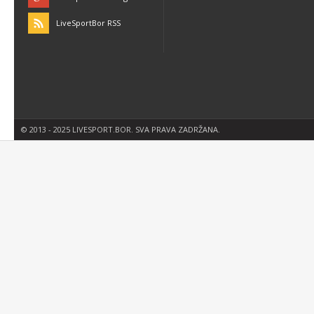
LiveSportBor RSS
© 2013 - 2025 LIVESPORT.BOR. SVA PRAVA ZADRŽANA.