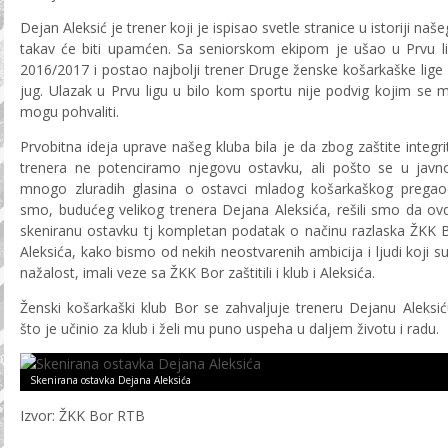
Dejan Aleksić je trener koji je ispisao svetle stranice u istoriji naše
takav će biti upamćen. Sa seniorskom ekipom je ušao u Prvu l
2016/2017 i postao najbolji trener Druge ženske košarkaške lige 
jug. Ulazak u Prvu ligu u bilo kom sportu nije podvig kojim se m
mogu pohvaliti.
Prvobitna ideja uprave našeg kluba bila je da zbog zaštite integr
trenera ne potenciramo njegovu ostavku, ali pošto se u javno
mnogo zluradih glasina o ostavci mladog košarkaškog pregaoca
smo, budućeg velikog trenera Dejana Aleksića, rešili smo da o
skeniranu ostavku tj kompletan podatak o načinu razlaska ŽKK 
Aleksića, kako bismo od nekih neostvarenih ambicija i ljudi koji su
nažalost, imali veze sa ŽKK Bor zaštitili i klub i Aleksića.
Ženski košarkaški klub Bor se zahvaljuje treneru Dejanu Aleks
što je učinio za klub i želi mu puno uspeha u daljem životu i radu.
Skenirana ostavka Dejana Aleksića
Izvor: ŽKK Bor RTB