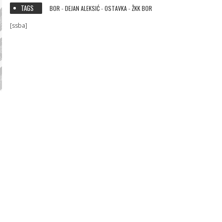
TAGS
BOR
DEJAN ALEKSIĆ
OSTAVKA
ŽKK BOR
-
-
-
[ssba]