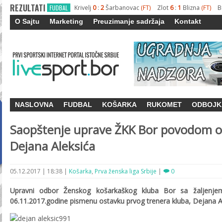
REZULTATI
FUDBAL
Krivelj
0
:
2
Šarbanovac
(FT)
Zlot
6
:
1
Blizna
(FT)
B
O Sajtu
Marketing
Preuzimanje sadržaja
Kontakt
NASLOVNA
FUDBAL
KOŠARKA
RUKOMET
ODBOJK
Saopštenje uprave ŽKK Bor povodom o
Dejana Aleksića
05.12.2017
|
18:38
|
Košarka
,
Prva ženska liga Srbije
|
0
Upravni odbor Ženskog košarkaškog kluba Bor sa žaljenje
06.11.2017.godine pismenu ostavku prvog trenera kluba, Dejana A