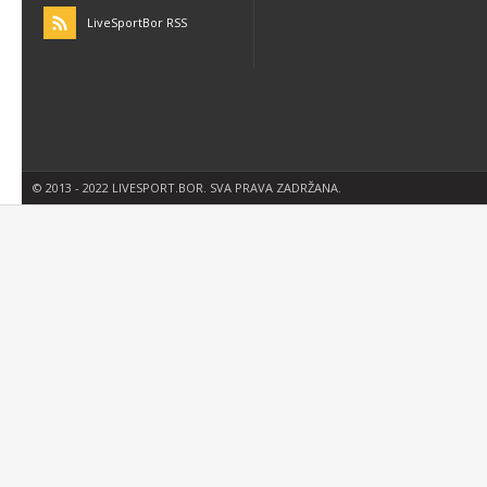
LiveSportBor RSS
© 2013 - 2022 LIVESPORT.BOR. SVA PRAVA ZADRŽANA.