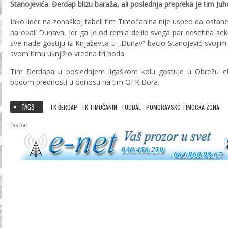
Stanojevića. Đerdap blizu baraža, ali poslednja prepreka je tim Juh
Iako lider na zonaškoj tabeli tim Timočanina nije uspeo da ostan
na obali Dunava, jer ga je od remia delilo svega par desetina sek
sve nade gostiju iz Knjaževca u „Dunav“ bacio Stanojević svoji
svom timu uknjižio vredna tri boda.
Tim Đerdapa u poslednjem ligaškom kolu gostuje u Obrežu eki
bodom prednosti u odnosu na tim OFK Bora.
TAGS
FK ĐERDAP
FK TIMOČANIN
FUDBAL
POMORAVSKO TIMOCKA ZONA
-
-
-
[ssba]