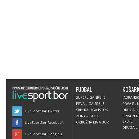
FUDBAL
KOŠAR
SUPERLIGA SRBIJE
JADRANSK
PRVA LIGA SRBIJE
PRVA RL 
SRPSKA LIGA ISTOK
DRUGA RL
LiveSportBor Twitter
ZONA - ISTOK
PRVA ŽEN
SRBIJE
OKRUŽNA LIGA BOR
LiveSportBor Facebook
DRUGA LIG
LiveSportBor Google +