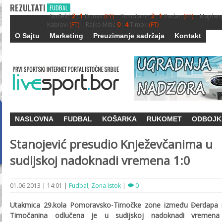
REZULTATI
FUDBAL
Sinđelić
2
:
1
Dunav
(FT)
Timočanin
2
:
1
Radan
(FT)
Majdan
Kablovi
(FT)
Rajko Mitić
0
:
4
Timok
(FT)
O Sajtu
Marketing
Preuzimanje sadržaja
Kontakt
NASLOVNA
FUDBAL
KOŠARKA
RUKOMET
ODBOJK
Stanojević presudio Knježevčanima u
sudijskoj nadoknadi vremena 1:0
01.06.2013
|
14:01
|
Fudbal
,
Zona Istok
|
0
Utakmica 29.kola Pomoravsko-Timočke zone između Đerdapa i
Timočanina odlučena je u sudijskoj nadoknadi vremen