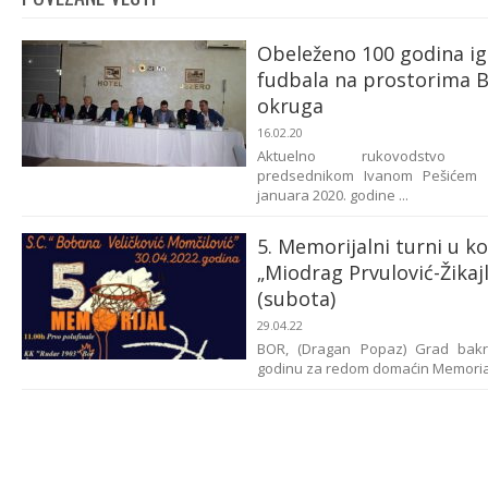
Obeleženo 100 godina ig
fudbala na prostorima 
okruga
16.02.20
Aktuelno rukovodstvo p
predsednikom Ivanom Pešićem 
januara 2020. godine ...
5. Memorijalni turni u ko
„Miodrag Prvulović-Žikaj
(subota)
29.04.22
BOR, (Dragan Popaz) Grad bakr
godinu za redom domaćin Memorial