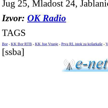
Jug 25, Mladost 24, Jablani
Izvor:
OK Radio
TAGS
Bor
-
KK Bor RTB
-
KK Jug Vranje
-
Prva RL istok za košarkaše
-
V
[ssba]