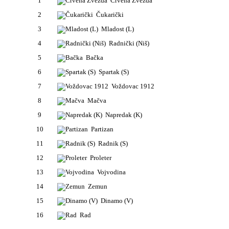
1
Crvena Zvezda
2
Čukarički
3
Mladost (L)
4
Radnički (Niš)
5
Bačka
6
Spartak (S)
7
Voždovac 1912
8
Mačva
9
Napredak (K)
10
Partizan
11
Radnik (S)
12
Proleter
13
Vojvodina
14
Zemun
15
Dinamo (V)
16
Rad