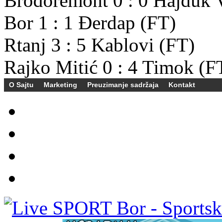
Brodoremont
0
:
0
Hajduk 
Bor
1
:
1
Đerdap
(FT)
Rtanj
3
:
5
Kablovi
(FT)
Rajko Mitić
0
:
4
Timok
(F
O Sajtu
Marketing
Preuzimanje sadržaja
Kontakt