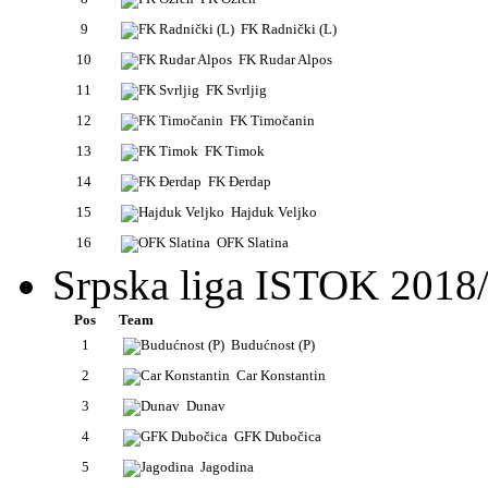
9
FK Radnički (L)
10
FK Rudar Alpos
11
FK Svrljig
12
FK Timočanin
13
FK Timok
14
FK Đerdap
15
Hajduk Veljko
16
OFK Slatina
Srpska liga ISTOK 2018
Pos
Team
1
Budućnost (P)
2
Car Konstantin
3
Dunav
4
GFK Dubočica
5
Jagodina