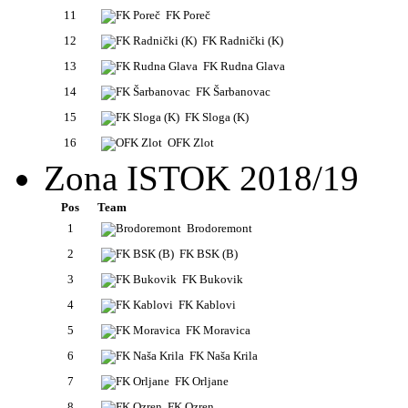
11
FK Poreč
12
FK Radnički (K)
13
FK Rudna Glava
14
FK Šarbanovac
15
FK Sloga (K)
16
OFK Zlot
Zona ISTOK 2018/19
Pos
Team
1
Brodoremont
2
FK BSK (B)
3
FK Bukovik
4
FK Kablovi
5
FK Moravica
6
FK Naša Krila
7
FK Orljane
8
FK Ozren