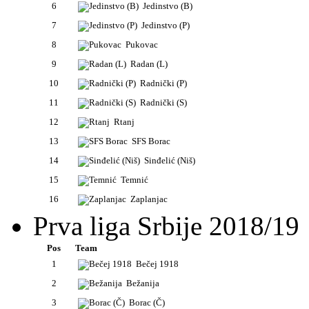
6
Jedinstvo (B)
7
Jedinstvo (P)
8
Pukovac
9
Radan (L)
10
Radnički (P)
11
Radnički (S)
12
Rtanj
13
SFS Borac
14
Sinđelić (Niš)
15
Temnić
16
Zaplanjac
Prva liga Srbije 2018/19
Pos
Team
1
Bečej 1918
2
Bežanija
3
Borac (Č)