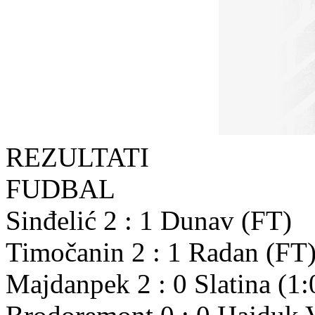
REZULTATI
FUDBAL
Sinđelić
2
:
1
Dunav
(FT)
Timočanin
2
:
1
Radan
(FT
Majdanpek
2
:
0
Slatina
(1: