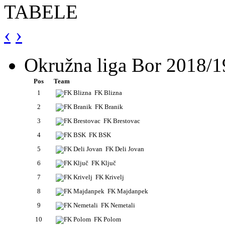
TABELE
‹
›
Okružna liga Bor 2018/1
Pos
Team
1
FK Blizna
2
FK Branik
3
FK Brestovac
4
FK BSK
5
FK Deli Jovan
6
FK Ključ
7
FK Krivelj
8
FK Majdanpek
9
FK Nemetali
10
FK Polom