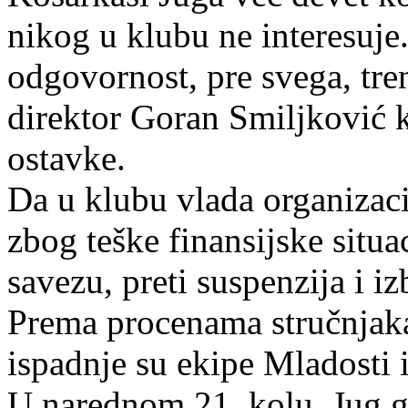
nikog u klubu ne interesuje
odgovornost, pre svega, tren
direktor Goran Smiljković k
ostavke.
Da u klubu vlada organizac
zbog teške finansijske situ
savezu, preti suspenzija i iz
Prema procenama stručnjaka,
ispadnje su ekipe Mladosti i
U narednom 21. kolu, Jug g