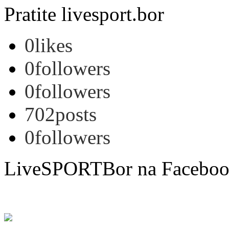
Pratite livesport.bor
0
likes
0
followers
0
followers
702
posts
0
followers
LiveSPORTBor na Facebo