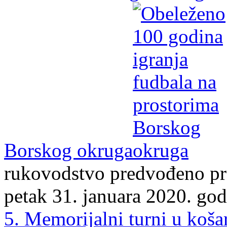
Borskog okruga
rukovodstvo predvođeno p
petak 31. januara 2020. godi
5. Memorijalni turni u koša