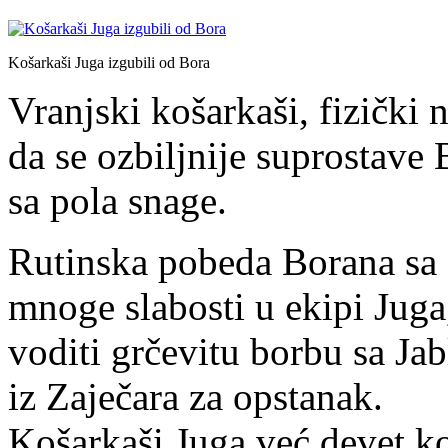
Košarkaši Juga izgubili od Bora
Vranjski košarkaši, fizički 
da se ozbiljnije suprostave
sa pola snage.
Rutinska pobeda Borana sa 
mnoge slabosti u ekipi Juga,
voditi grčevitu borbu sa J
iz Zaječara za opstanak.
Košarkaši Juga već devet ko