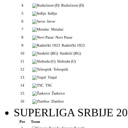
4
Budućnost (D)
5
Inđija
6
Javor
7
Metalac
8
Novi Pazar
9
Radnički 1923
10
Sinđelić (BG)
11
Sloboda (U)
12
Teleoptik
13
Trajal
14
TSC
15
Žarkovo
16
Zlatibor
SUPERLIGA SRBIJE 20
Pos
Team