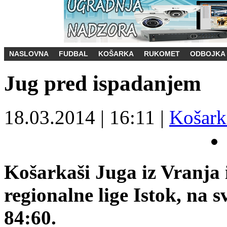
NASLOVNA
FUDBAL
KOŠARKA
RUKOMET
ODBOJKA
Jug pred ispadanjem
18.03.2014
|
16:11
|
Košark
Košarkaši Juga iz Vranja i
regionalne lige Istok, na 
84:60.