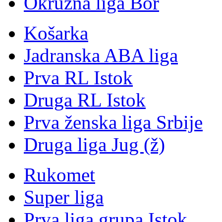
Okružna liga Bor
Košarka
Jadranska ABA liga
Prva RL Istok
Druga RL Istok
Prva ženska liga Srbije
Druga liga Jug (ž)
Rukomet
Super liga
Prva liga grupa Istok