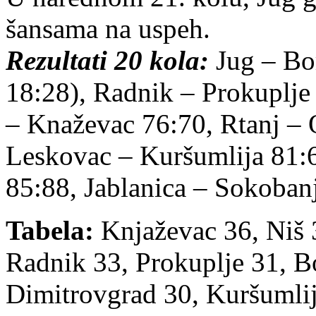
šansama na uspeh.
Rezultati 20 kola:
Jug – Bor
18:28), Radnik – Prokuplje 
– Knaževac 76:70, Rtanj – 
Leskovac – Kuršumlija 81:
85:88, Jablanica – Sokoban
Tabela:
Knjaževac 36, Niš 
Radnik 33, Prokuplje 31, 
Dimitrovgrad 30, Kuršumlij