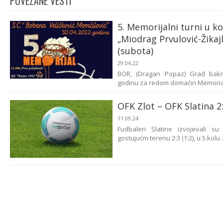
POVEZANE VESTI
5. Memorijalni turni u ko
„Miodrag Prvulović-Žikaj
(subota)
29.04.22
BOR, (Dragan Popaz) Grad bakr
godinu za redom domaćin Memorial
OFK Zlot – OFK Slatina 2
11.09.24
Fudbaleri Slatine izvojevali 
gostujućm terenu 2:3 (1:2), u 5.kolu .