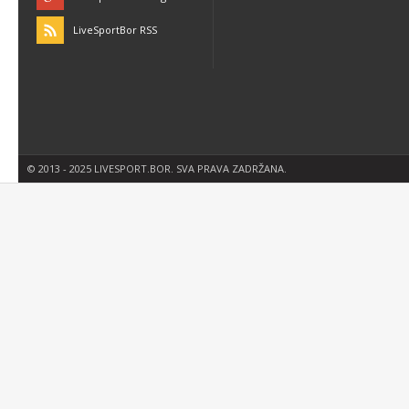
LiveSportBor RSS
© 2013 - 2025 LIVESPORT.BOR. SVA PRAVA ZADRŽANA.