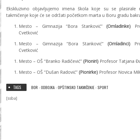
Ekskluzivno objavljujemo imena škola koje su se plasirale
takmičenje koje će se održati početkom marta u Boru gradu bakr
Mesto – Gimnazija “Bora Stanković”
(Omladinke)
Pro
Cvetković
Mesto – Gimnazija “Bora Stanković”
(Omladinci)
Pro
Cvetković
Mesto – OŠ “Branko Radičević”
(Pioniri)
Profesor Tatjana Đ
Mesto – OŠ “Dušan Radović”
(Pionirke)
Profesor Novica Mil
TAGS
BOR
ODBOJKA
OPŠTINSKO TAKMIČENJE
SPORT
-
-
-
[ssba]