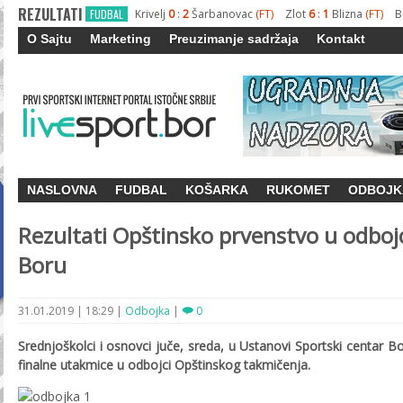
REZULTATI
FUDBAL
Krivelj
0
:
2
Šarbanovac
(FT)
Zlot
6
:
1
Blizna
(FT)
B
O Sajtu
Marketing
Preuzimanje sadržaja
Kontakt
NASLOVNA
FUDBAL
KOŠARKA
RUKOMET
ODBOJK
Rezultati Opštinsko prvenstvo u odbojc
Boru
31.01.2019
|
18:29
|
Odbojka
|
0
Srednjoškolci i osnovci juče, sreda, u Ustanovi Sportski centar Bo
finalne utakmice u odbojci Opštinskog takmičenja.