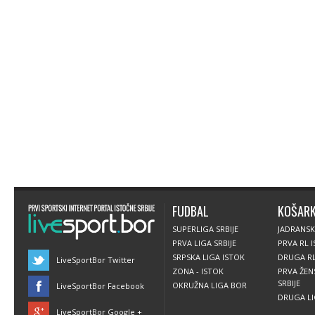
FUDBAL
KOŠAR
SUPERLIGA SRBIJE
JADRANSK
PRVA LIGA SRBIJE
PRVA RL 
SRPSKA LIGA ISTOK
DRUGA RL
LiveSportBor Twitter
ZONA - ISTOK
PRVA ŽEN
SRBIJE
OKRUŽNA LIGA BOR
LiveSportBor Facebook
DRUGA LIG
LiveSportBor Google +