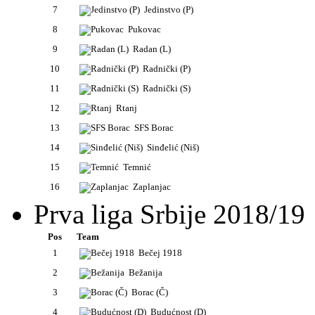
7
Jedinstvo (P)
8
Pukovac
9
Radan (L)
10
Radnički (P)
11
Radnički (S)
12
Rtanj
13
SFS Borac
14
Sinđelić (Niš)
15
Temnić
16
Zaplanjac
Prva liga Srbije 2018/19
Pos
Team
1
Bečej 1918
2
Bežanija
3
Borac (Č)
4
Budućnost (D)