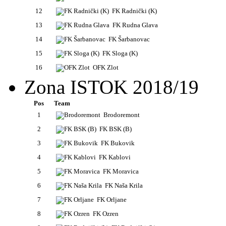
12
FK Radnički (K)
13
FK Rudna Glava
14
FK Šarbanovac
15
FK Sloga (K)
16
OFK Zlot
Zona ISTOK 2018/19
Pos
Team
1
Brodoremont
2
FK BSK (B)
3
FK Bukovik
4
FK Kablovi
5
FK Moravica
6
FK Naša Krila
7
FK Orljane
8
FK Ozren