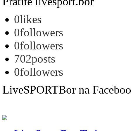
Pratite livesport.bor
0
likes
0
followers
0
followers
702
posts
0
followers
LiveSPORTBor na Facebo