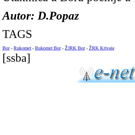
Autor: D.Popaz
TAGS
Bor
-
Rukomet
-
Rukomet Bor
-
ŽJRK Bor
-
ŽRK Krivaja
[ssba]