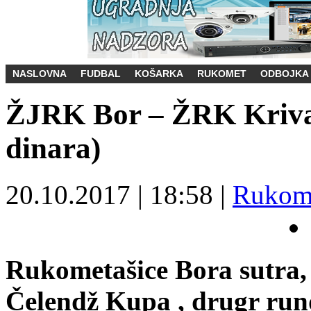
NASLOVNA
FUDBAL
KOŠARKA
RUKOMET
ODBOJKA
ŽJRK Bor – ŽRK Krivaja
dinara)
20.10.2017
|
18:58
|
Rukom
Rukometašice Bora sutra,
Čelendž Kupa , drugr run