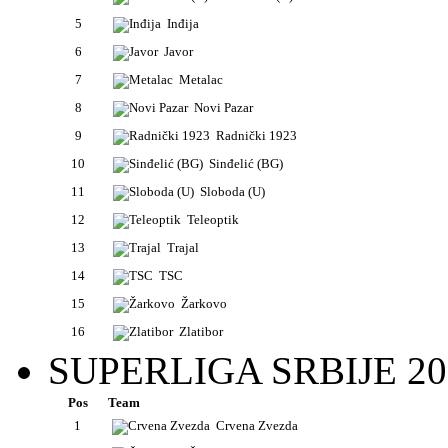
5
Inđija
6
Javor
7
Metalac
8
Novi Pazar
9
Radnički 1923
10
Sinđelić (BG)
11
Sloboda (U)
12
Teleoptik
13
Trajal
14
TSC
15
Žarkovo
16
Zlatibor
SUPERLIGA SRBIJE 20
Pos
Team
1
Crvena Zvezda