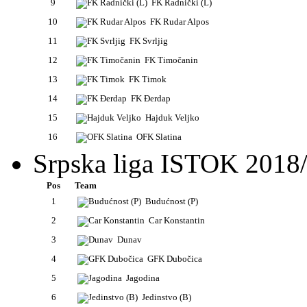
9
FK Radnički (L)
10
FK Rudar Alpos
11
FK Svrljig
12
FK Timočanin
13
FK Timok
14
FK Đerdap
15
Hajduk Veljko
16
OFK Slatina
Srpska liga ISTOK 2018
Pos
Team
1
Budućnost (P)
2
Car Konstantin
3
Dunav
4
GFK Dubočica
5
Jagodina
6
Jedinstvo (B)