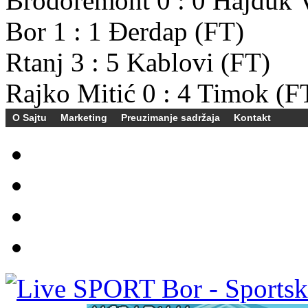
Brodoremont
0
:
0
Hajduk 
Bor
1
:
1
Đerdap
(FT)
Rtanj
3
:
5
Kablovi
(FT)
Rajko Mitić
0
:
4
Timok
(F
O Sajtu
Marketing
Preuzimanje sadržaja
Kontakt