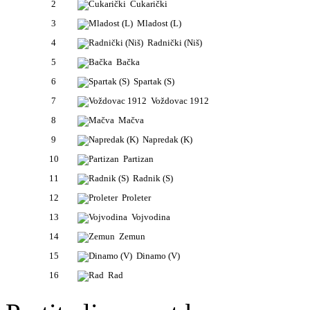
2
Čukarički
3
Mladost (L)
4
Radnički (Niš)
5
Bačka
6
Spartak (S)
7
Voždovac 1912
8
Mačva
9
Napredak (K)
10
Partizan
11
Radnik (S)
12
Proleter
13
Vojvodina
14
Zemun
15
Dinamo (V)
16
Rad