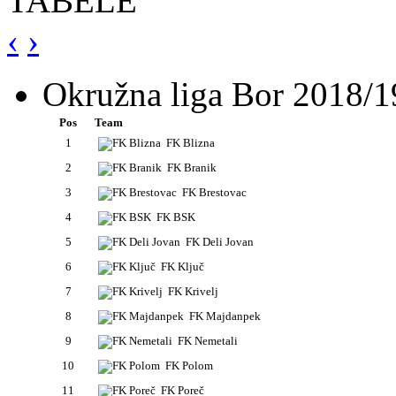
TABELE
‹
›
Okružna liga Bor 2018/1
Pos
Team
1
FK Blizna
2
FK Branik
3
FK Brestovac
4
FK BSK
5
FK Deli Jovan
6
FK Ključ
7
FK Krivelj
8
FK Majdanpek
9
FK Nemetali
10
FK Polom
11
FK Poreč